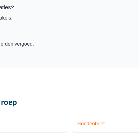
aties?
akels.
worden vergoed.
groep
Hondenbeet