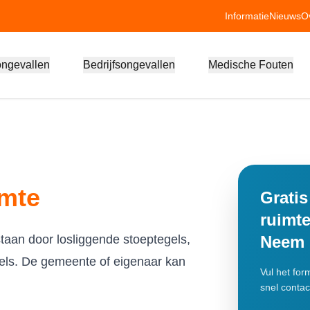
Informatie
Nieuws
O
ongevallen
Bedrijfsongevallen
Medische Fouten
imte
Gratis
ruimt
taan door losliggende stoeptegels,
Neem d
kels. De gemeente of eigenaar kan
Vul het for
snel contac