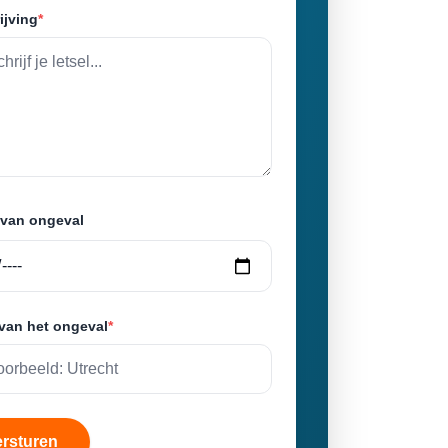
ijving
*
van ongeval
 van het ongeval
*
ersturen