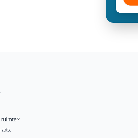
?
 ruimte?
 arts.