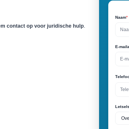
Naam
*
 contact op voor juridische hulp
.
E-mail
Telef
Letsel