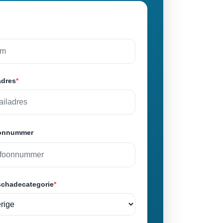
adres
*
oonnummer
schadecategorie
*