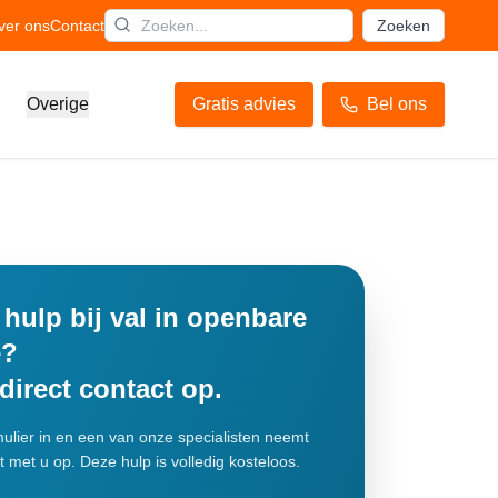
ver ons
Contact
Zoeken
Overige
Gratis advies
Bel ons
 hulp bij val in openbare
e?
irect contact op.
mulier in en een van onze specialisten neemt
t met u op. Deze hulp is volledig kosteloos.