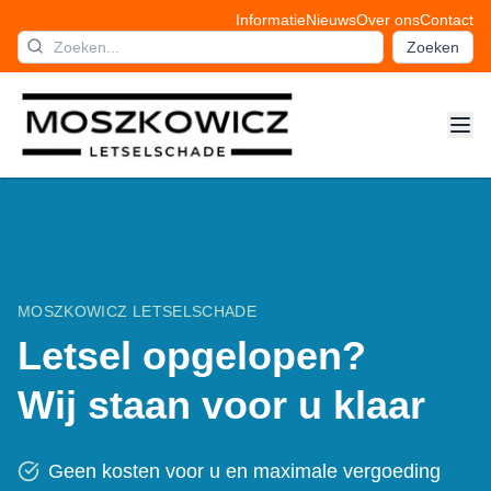
Informatie
Nieuws
Over ons
Contact
Zoeken
MOSZKOWICZ LETSELSCHADE
Letsel opgelopen?
Wij staan voor u klaar
Geen kosten voor u en maximale vergoeding