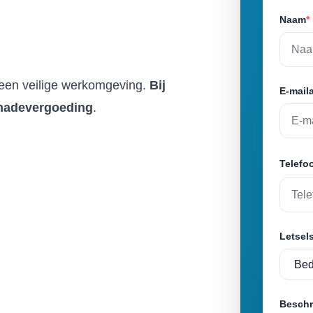
Naam
*
r een veilige werkomgeving.
Bij
E-mail
chadevergoeding
.
Telef
Letsel
Beschr