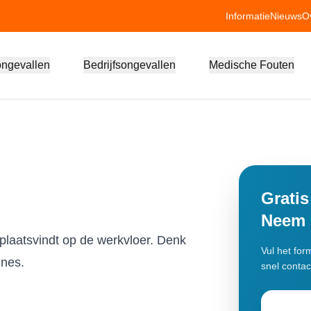
Informatie
Nieuws
O
ongevallen
Bedrijfsongevallen
Medische Fouten
Gratis
Neem d
plaatsvindt op de werkvloer. Denk
Vul het for
ines.
snel contac