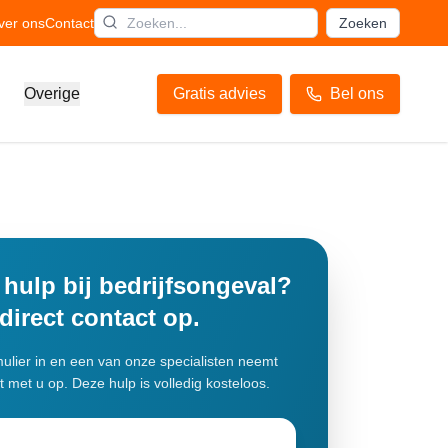
ver ons
Contact
Zoeken
Overige
Gratis advies
Bel ons
 hulp bij bedrijfsongeval?
irect contact op.
mulier in en een van onze specialisten neemt
t met u op. Deze hulp is volledig kosteloos.