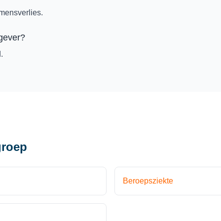
mensverlies.
kgever?
.
groep
Beroepsziekte