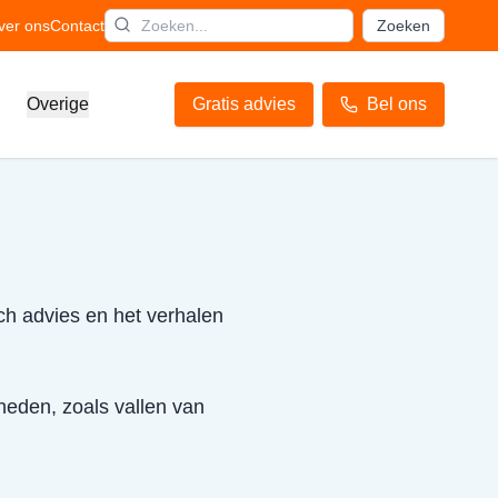
ver ons
Contact
Zoeken
Overige
Gratis advies
Bel ons
sch advies en het verhalen
mheden, zoals vallen van