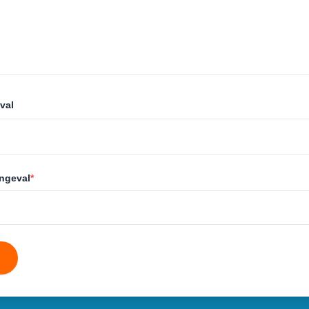
val
ongeval
*