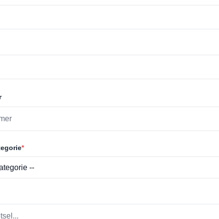
r
egorie
*