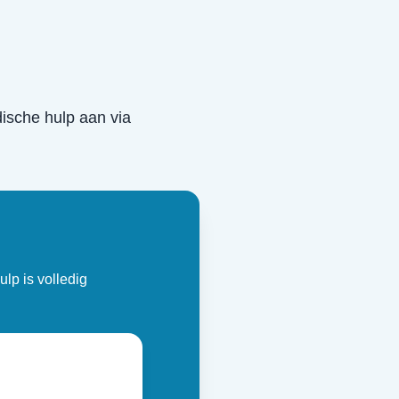
idische hulp aan via
ulp is volledig