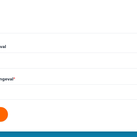
val
ongeval
*