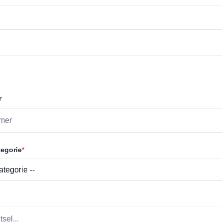
r
egorie
*