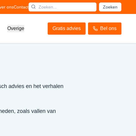
ver ons
Contact
Zoeken
Overige
Gratis advies
Bel ons
sch advies en het verhalen
mheden, zoals vallen van