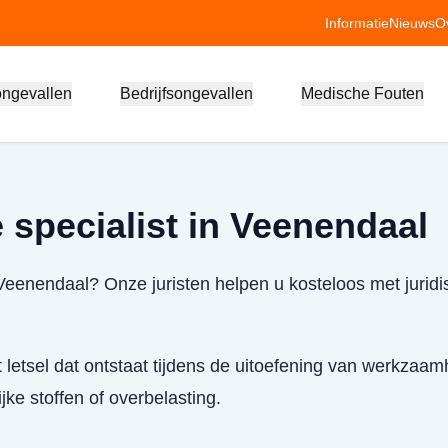
Informatie
Nieuws
O
ongevallen
Bedrijfsongevallen
Medische Fouten
 specialist in Veenendaal
 Veenendaal? Onze juristen helpen u kosteloos met juridi
t letsel dat ontstaat tijdens de uitoefening van werkzaa
ke stoffen of overbelasting.