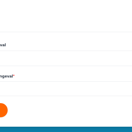
val
ongeval
*