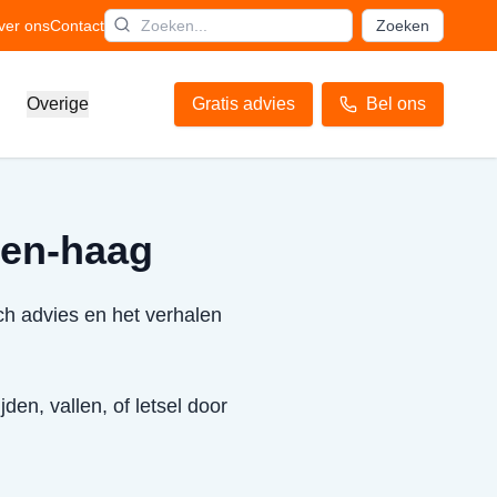
ver ons
Contact
Zoeken
Overige
Gratis advies
Bel ons
 Den-haag
ch advies en het verhalen
den, vallen, of letsel door