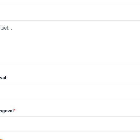
val
ongeval
*