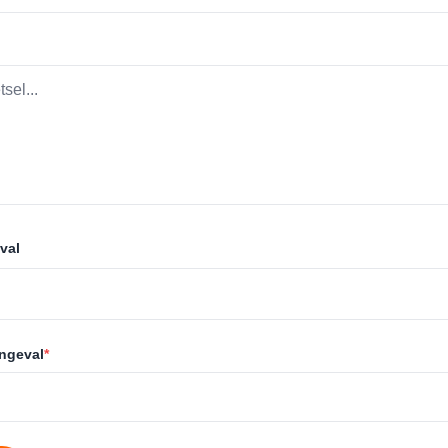
val
ongeval
*