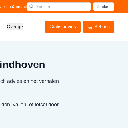
ver ons
Contact
Zoeken
Overige
Gratis advies
Bel ons
 Eindhoven
sch advies en het verhalen
den, vallen, of letsel door