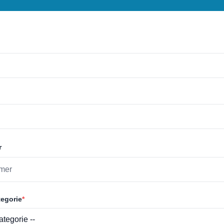
r
egorie
*