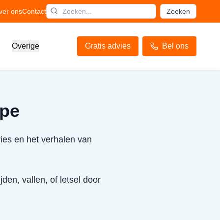
ver ons
Contact
Zoeken
Overige
Gratis advies
Bel ons
Epe
vies en het verhalen van
den, vallen, of letsel door