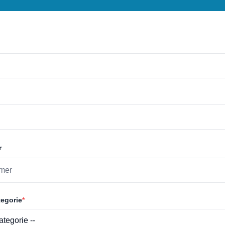
r
egorie
*