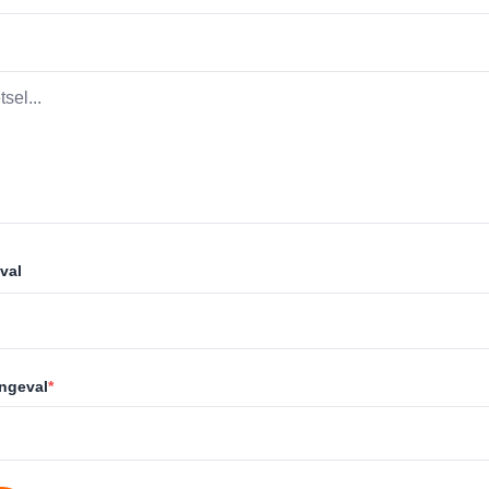
val
ongeval
*