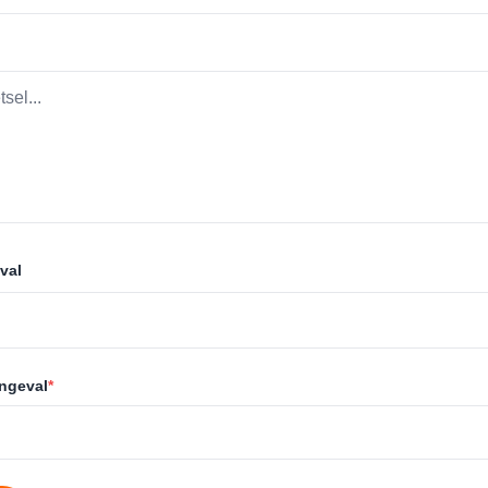
val
ongeval
*