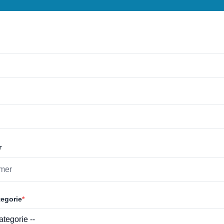
r
egorie
*