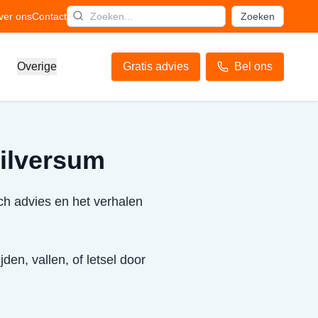
ver ons
Contact
Zoeken
Overige
Gratis advies
Bel ons
Hilversum
ch advies en het verhalen
den, vallen, of letsel door