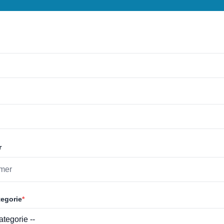
r
egorie
*