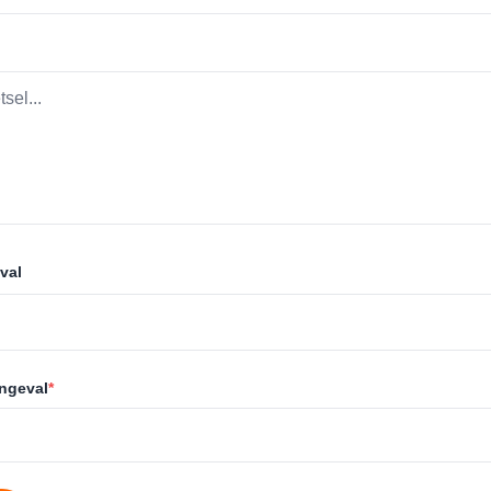
val
ongeval
*