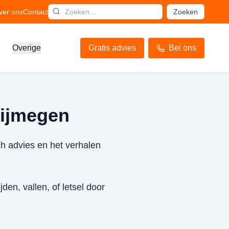
ver ons
Contact
Zoeken
Overige
Gratis advies
Bel ons
Nijmegen
ch advies en het verhalen
den, vallen, of letsel door