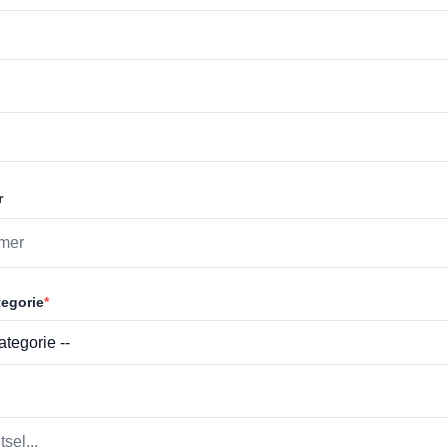
r
egorie
*