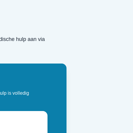
idische hulp aan via
ulp is volledig