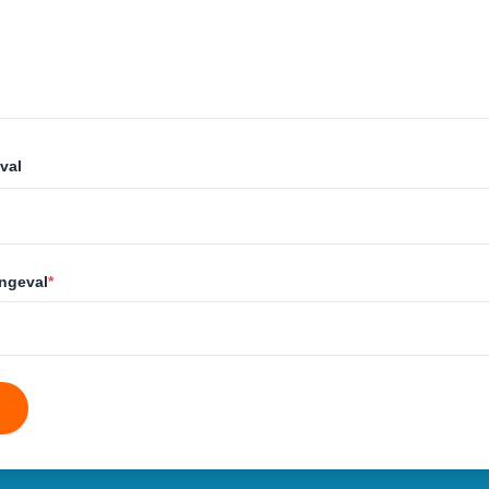
val
ongeval
*