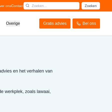
ver ons
Contact
Zoeken
Overige
Gratis advies
Bel ons
advies en het verhalen van
de werkplek, zoals lawaai,