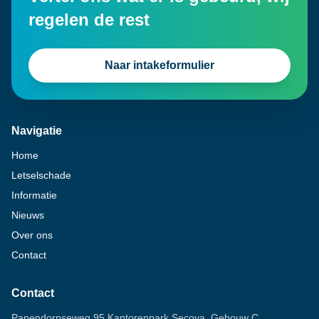
regelen de rest
Naar intakeformulier
Navigatie
Home
Letselschade
Informatie
Nieuws
Over ons
Contact
Contact
Papendorpseweg 95 Kantorenpark Secoya, Gebouw C