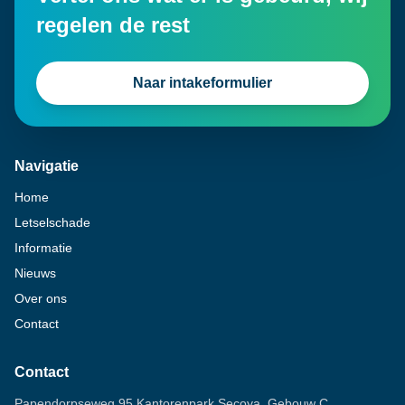
regelen de rest
Naar intakeformulier
Navigatie
Home
Letselschade
Informatie
Nieuws
Over ons
Contact
Contact
Papendorpseweg 95 Kantorenpark Secoya, Gebouw C