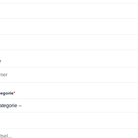
r
egorie
*