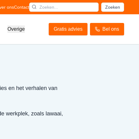
ver ons
Contact
Zoeken
Overige
Gratis advies
Bel ons
vies en het verhalen van
de werkplek, zoals lawaai,