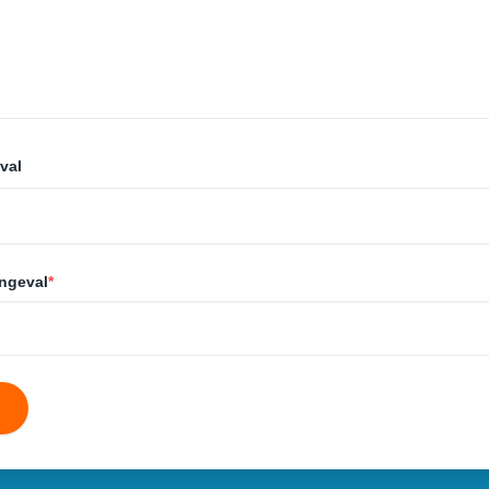
val
ongeval
*