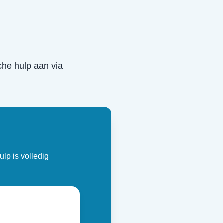
sche hulp aan via
ulp is volledig