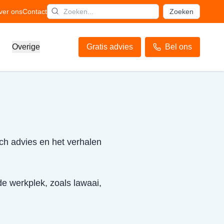
ver ons
Contact
Zoeken
Overige
Gratis advies
Bel ons
sch advies en het verhalen
de werkplek, zoals lawaai,