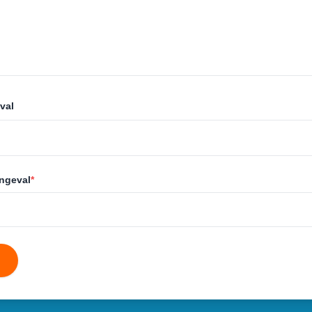
val
ongeval
*