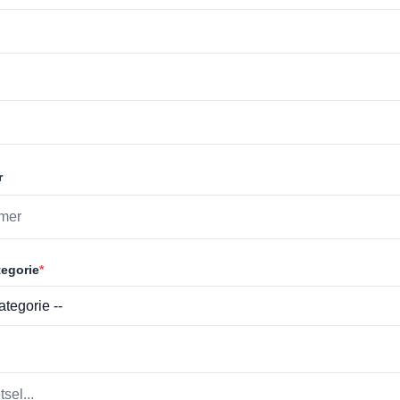
r
egorie
*