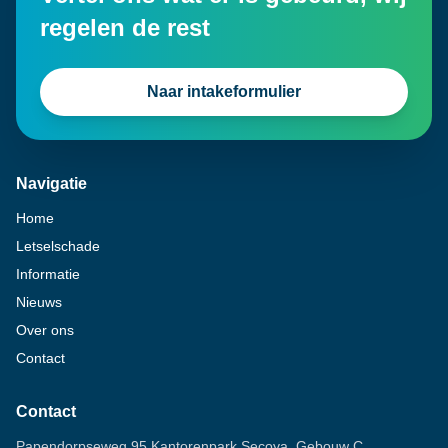
regelen de rest
Naar intakeformulier
Navigatie
Home
Letselschade
Informatie
Nieuws
Over ons
Contact
Contact
Papendorpseweg 95 Kantorenpark Secoya, Gebouw C