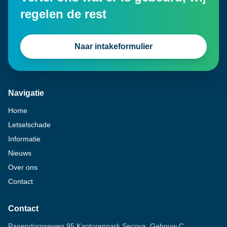
regelen de rest
Naar intakeformulier
Navigatie
Home
Letselschade
Informatie
Nieuws
Over ons
Contact
Contact
Papendorpseweg 95 Kantorenpark Secoya, Gebouw C