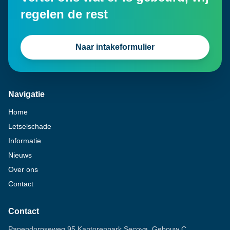
regelen de rest
Naar intakeformulier
Navigatie
Home
Letselschade
Informatie
Nieuws
Over ons
Contact
Contact
Papendorpseweg 95 Kantorenpark Secoya, Gebouw C