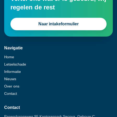
regelen de rest
Naar intakeformulier
Navigatie
Home
Letselschade
Informatie
Nieuws
Over ons
Contact
Contact
Papendorpseweg 95 Kantorenpark Secoya, Gebouw C