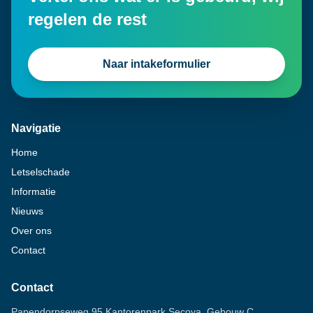
regelen de rest
Naar intakeformulier
Navigatie
Home
Letselschade
Informatie
Nieuws
Over ons
Contact
Contact
Papendorpseweg 95 Kantorenpark Secoya, Gebouw C