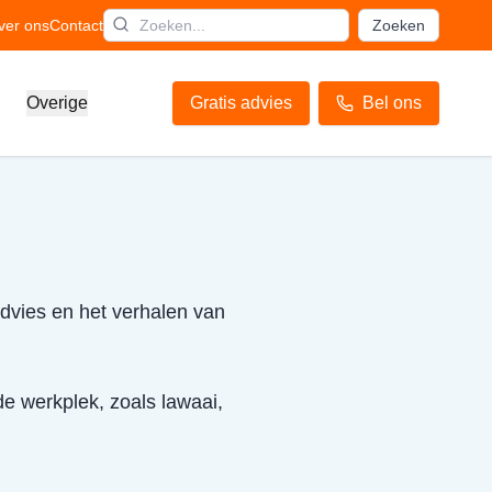
ver ons
Contact
Zoeken
Overige
Gratis advies
Bel ons
advies en het verhalen van
de werkplek, zoals lawaai,