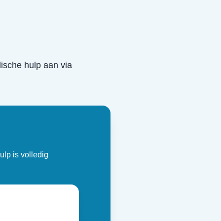
idische hulp aan via
ulp is volledig