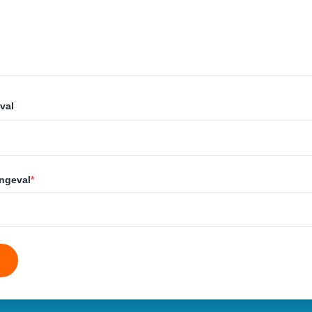
val
ongeval
*