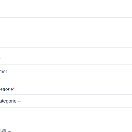
r
egorie
*