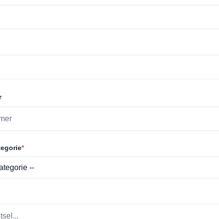
r
egorie
*