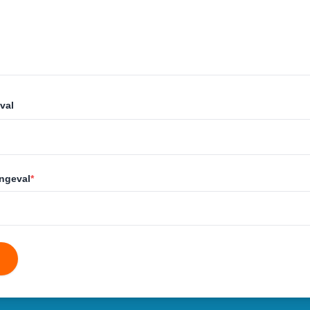
val
ongeval
*