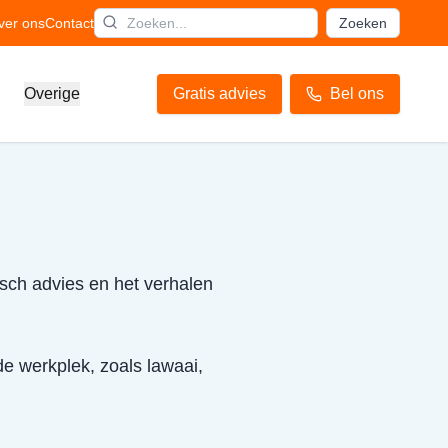
ver ons
Contact
Zoeken
Overige
Gratis advies
Bel ons
isch advies en het verhalen
de werkplek, zoals lawaai,