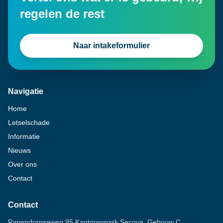
regelen de rest
Naar intakeformulier
Navigatie
Home
Letselschade
Informatie
Nieuws
Over ons
Contact
Contact
Papendorpseweg 95 Kantorenpark Secoya, Gebouw C