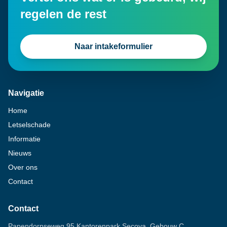
regelen de rest
Naar intakeformulier
Navigatie
Home
Letselschade
Informatie
Nieuws
Over ons
Contact
Contact
Papendorpseweg 95 Kantorenpark Secoya, Gebouw C