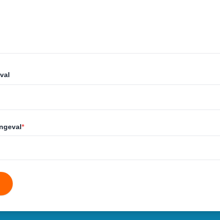
val
ongeval
*