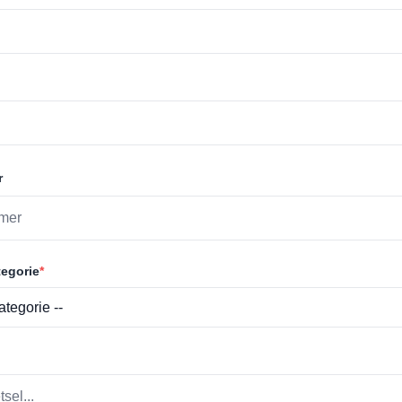
r
egorie
*