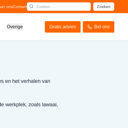
ver ons
Contact
Zoeken
Overige
Gratis advies
Bel ons
ies en het verhalen van
de werkplek, zoals lawaai,