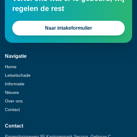
regelen de rest
Naar intakeformulier
Navigatie
Home
Letselschade
Informatie
Nieuws
Over ons
Contact
Contact
Papendorpseweg 95 Kantorenpark Secoya, Gebouw C