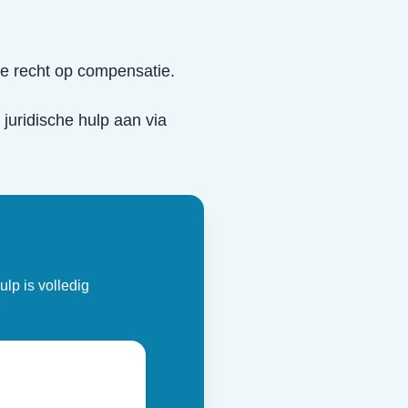
je recht op compensatie.
s juridische hulp aan via
ulp is volledig