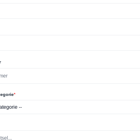
r
egorie
*