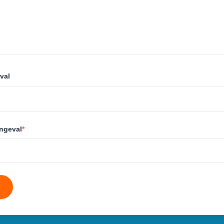
val
ongeval
*