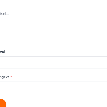
val
ongeval
*