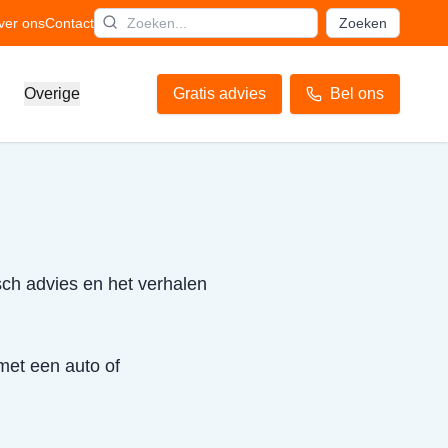
ver ons
Contact
Zoeken
Overige
Gratis advies
Bel ons
sch advies en het verhalen
 met een auto of