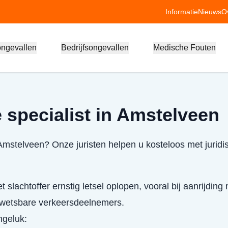
Informatie
Nieuws
O
ongevallen
Bedrijfsongevallen
Medische Fouten
 specialist in Amstelveen
 Amstelveen? Onze juristen helpen u kosteloos met juridi
 slachtoffer ernstig letsel oplopen, vooral bij aanrijding
 kwetsbare verkeersdeelnemers.
ongeluk: