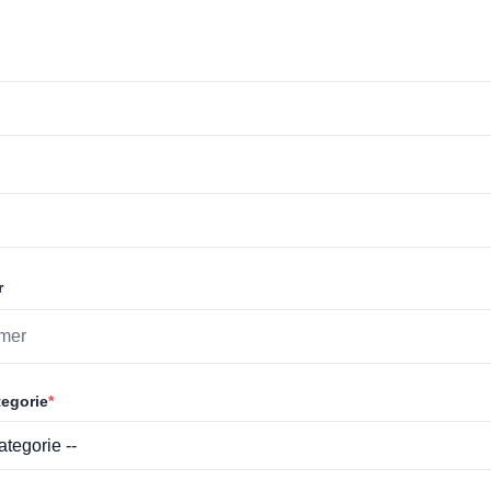
r
egorie
*