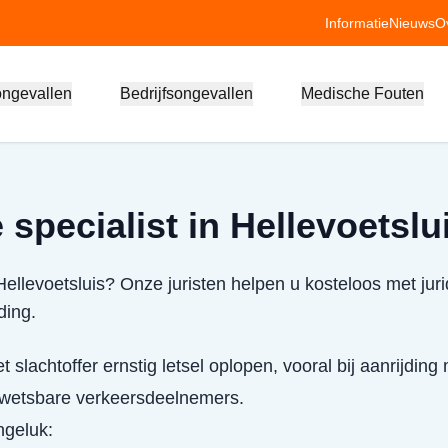
Informatie
Nieuws
O
ongevallen
Bedrijfsongevallen
Medische Fouten
specialist in Hellevoetslu
Hellevoetsluis? Onze juristen helpen u kosteloos met jur
ding.
 slachtoffer ernstig letsel oplopen, vooral bij aanrijding
 kwetsbare verkeersdeelnemers.
ongeluk: