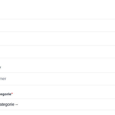
r
egorie
*