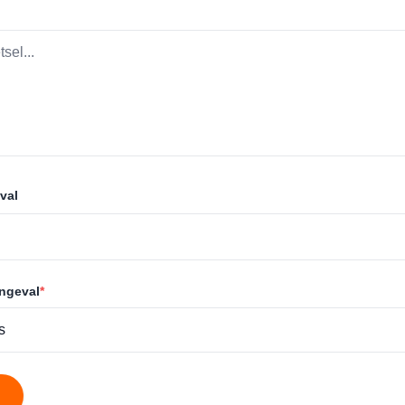
val
ongeval
*