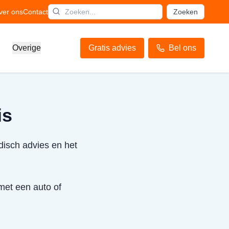
ver ons
Contact
Zoeken
Overige
Gratis advies
Bel ons
is
idisch advies en het
 met een auto of