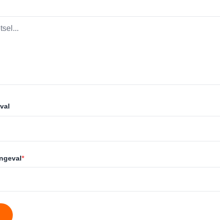
val
ongeval
*