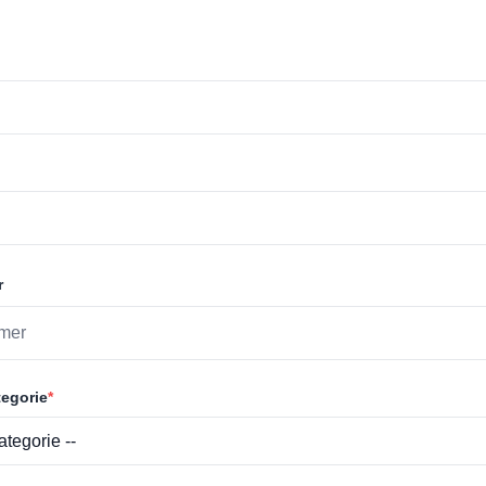
r
egorie
*