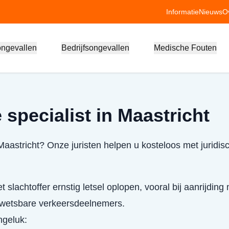
Informatie
Nieuws
O
ongevallen
Bedrijfsongevallen
Medische Fouten
specialist in Maastricht
Maastricht? Onze juristen helpen u kosteloos met juridis
 slachtoffer ernstig letsel oplopen, vooral bij aanrijding
 kwetsbare verkeersdeelnemers.
ongeluk: