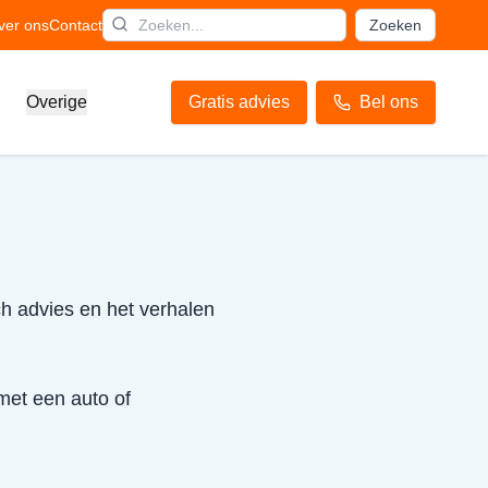
ver ons
Contact
Zoeken
Overige
Gratis advies
Bel ons
ch advies en het verhalen
 met een auto of