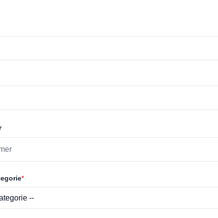
r
egorie
*