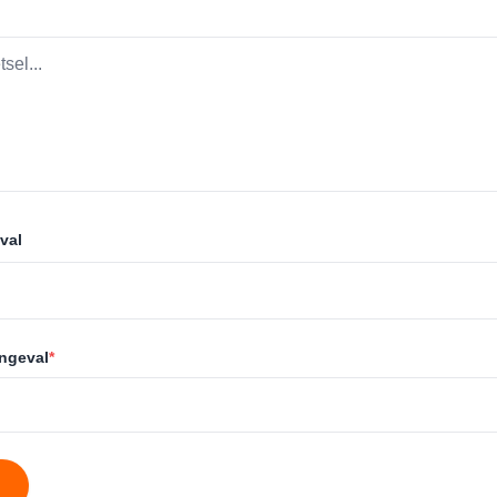
val
ongeval
*