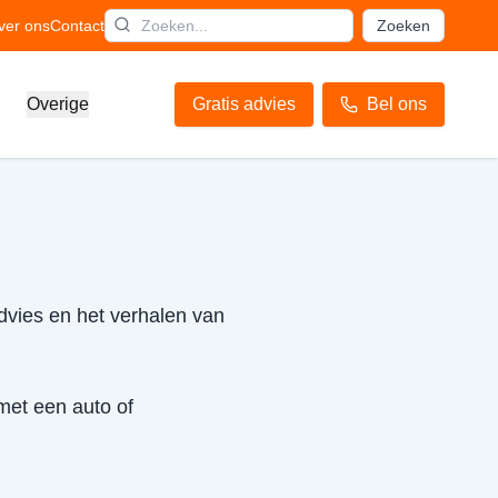
ver ons
Contact
Zoeken
Overige
Gratis advies
Bel ons
advies en het verhalen van
 met een auto of