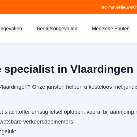
Informatie
Nieuws
O
ongevallen
Bedrijfsongevallen
Medische Fouten
 specialist in Vlaardingen
 Vlaardingen? Onze juristen helpen u kosteloos met jurid
 slachtoffer ernstig letsel oplopen, vooral bij aanrijding
 kwetsbare verkeersdeelnemers.
ongeluk: