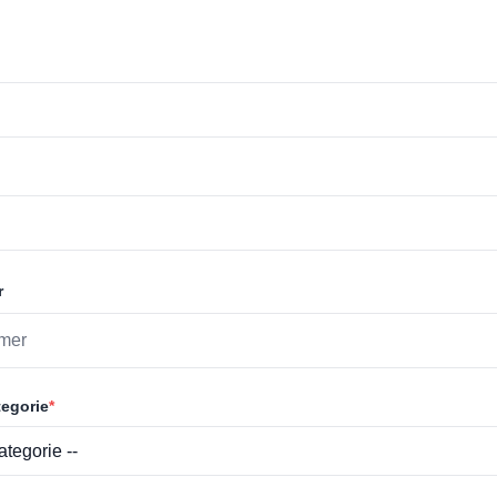
r
egorie
*