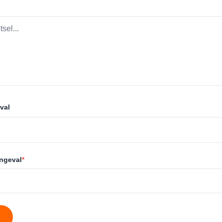
val
ongeval
*