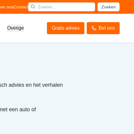
ver ons
Contact
Zoeken
Overige
Gratis advies
Bel ons
isch advies en het verhalen
 met een auto of