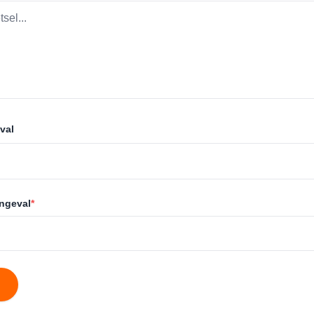
val
ongeval
*