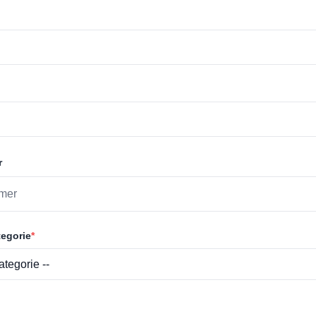
r
egorie
*