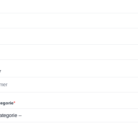
r
egorie
*