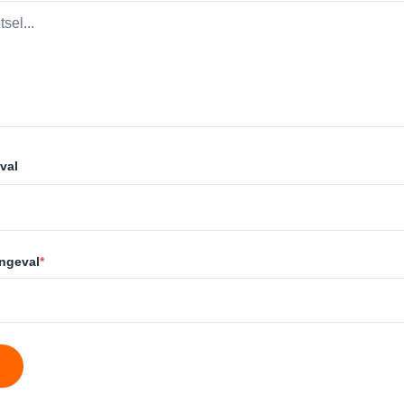
val
ongeval
*