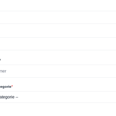
r
egorie
*