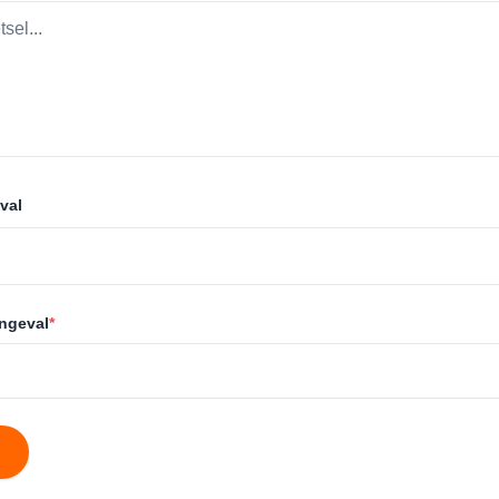
val
ongeval
*