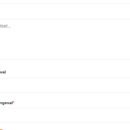
val
ongeval
*