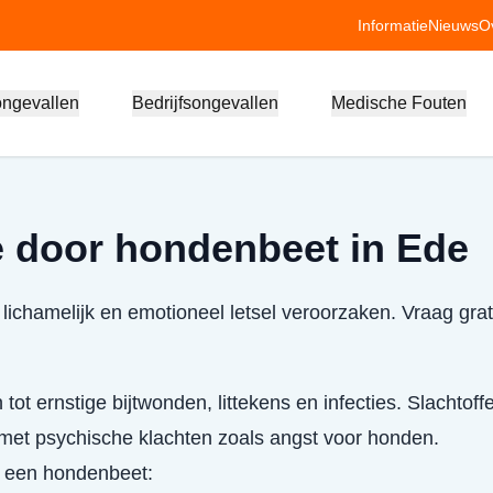
Informatie
Nieuws
O
ongevallen
Bedrijfsongevallen
Medische Fouten
 door hondenbeet in Ede
ichamelijk en emotioneel letsel veroorzaken. Vraag grat
 tot ernstige bijtwonden, littekens en infecties. Slachto
et psychische klachten zoals angst voor honden.
j een hondenbeet: