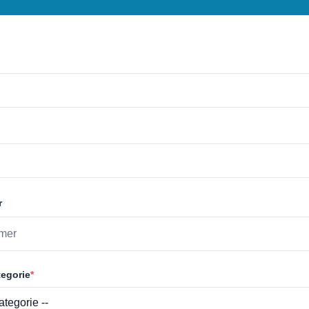
r
egorie
*