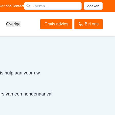
ver ons
Contact
Zoeken
Overige
Gratis advies
Bel ons
is hulp aan voor uw
ffers van een hondenaanval