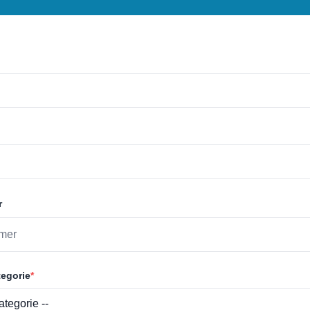
r
egorie
*