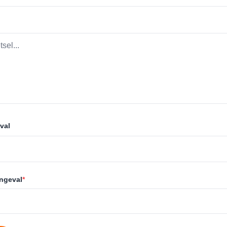
val
ongeval
*