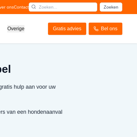
ver ons
Contact
Zoeken
Overige
Gratis advies
Bel ons
el
gratis hulp aan voor uw
ffers van een hondenaanval