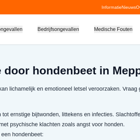
Informatie
Nieuws
O
ongevallen
Bedrijfsongevallen
Medische Fouten
 door hondenbeet in Mepp
n lichamelijk en emotioneel letsel veroorzaken. Vraag 
 tot ernstige bijtwonden, littekens en infecties. Slachto
et psychische klachten zoals angst voor honden.
j een hondenbeet: