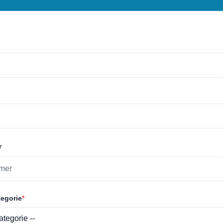
r
egorie
*