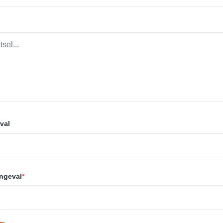
val
ongeval
*