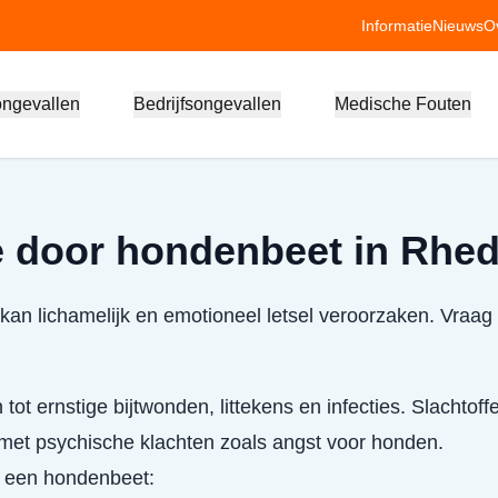
Informatie
Nieuws
O
ongevallen
Bedrijfsongevallen
Medische Fouten
e door hondenbeet in Rhe
n lichamelijk en emotioneel letsel veroorzaken. Vraag 
 tot ernstige bijtwonden, littekens en infecties. Slachto
et psychische klachten zoals angst voor honden.
j een hondenbeet: