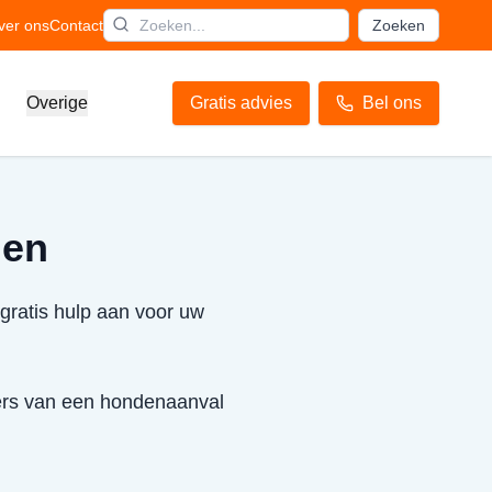
ver ons
Contact
Zoeken
Overige
Gratis advies
Bel ons
den
gratis hulp aan voor uw
ffers van een hondenaanval