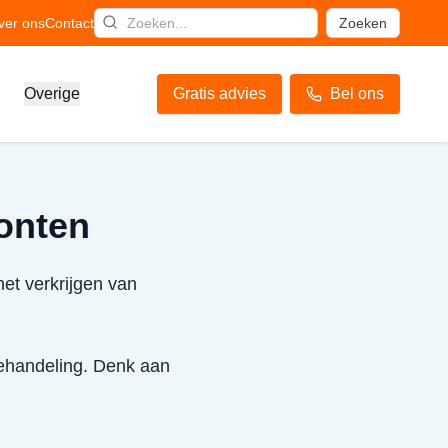
ver ons
Contact
Zoeken
Overige
Gratis advies
Bel ons
onten
het verkrijgen van
behandeling. Denk aan