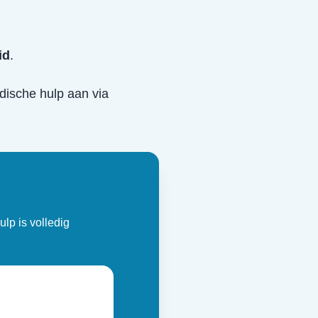
id
.
ridische hulp aan via
ulp is volledig