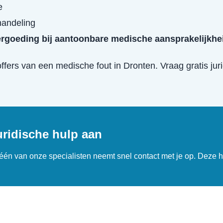
e
handeling
ergoeding bij aantoonbare medische aansprakelijkhe
offers van een
medische fout
in
Dronten
. Vraag gratis ju
uridische hulp aan
n één van onze specialisten neemt snel contact met je op. Deze h