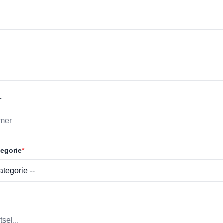
r
egorie
*