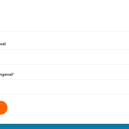
val
ongeval
*