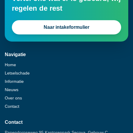
regelen de rest
Naar intakeformulier
Navigatie
Home
Letselschade
Informatie
Nieuws
Over ons
Contact
Contact
Papendorpseweg 95 Kantorenpark Secoya, Gebouw C