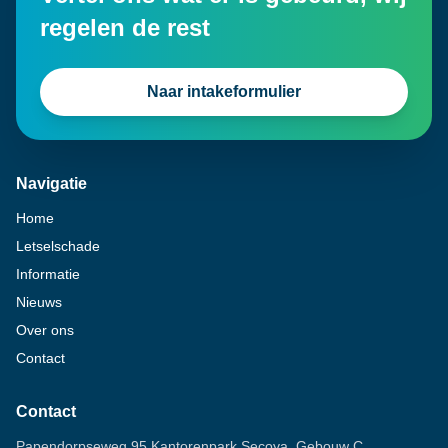
regelen de rest
Naar intakeformulier
Navigatie
Home
Letselschade
Informatie
Nieuws
Over ons
Contact
Contact
Papendorpseweg 95 Kantorenpark Secoya, Gebouw C