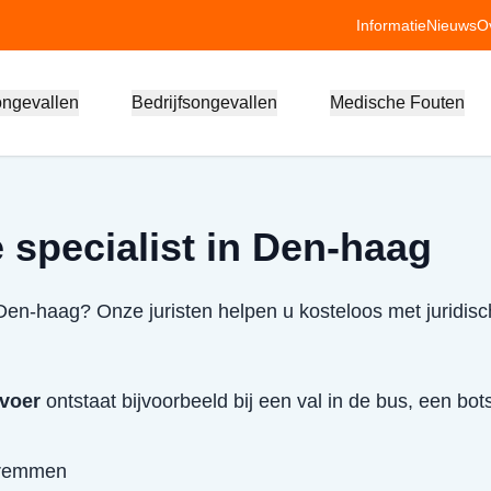
Informatie
Nieuws
O
ongevallen
Bedrijfsongevallen
Medische Fouten
 specialist in Den-haag
 Den-haag? Onze juristen helpen u kosteloos met juridisc
rvoer
ontstaat bijvoorbeeld bij een val in de bus, een bo
g remmen