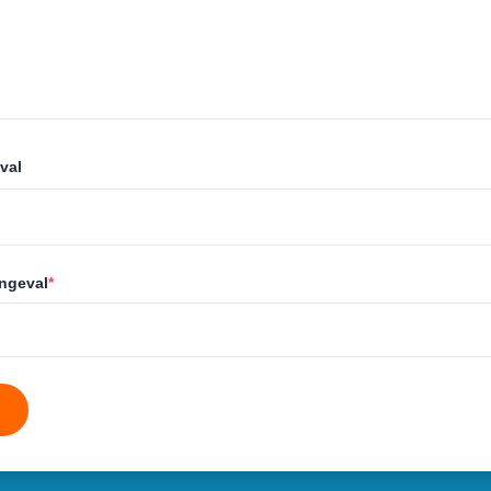
val
ongeval
*