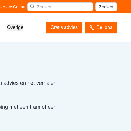
ver ons
Contact
Zoeken
Overige
Gratis advies
Bel ons
h advies en het verhalen
tsing met een tram of een