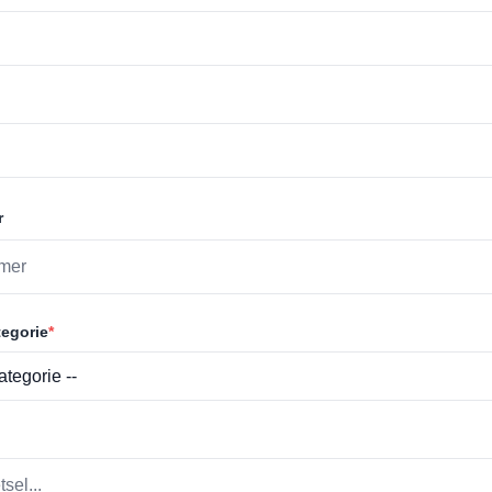
r
egorie
*