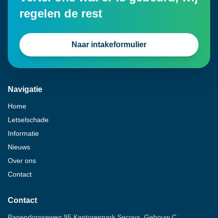
regelen de rest
Naar intakeformulier
Navigatie
Home
Letselschade
Informatie
Nieuws
Over ons
Contact
Contact
Papendorpseweg 95 Kantorenpark Secoya, Gebouw C