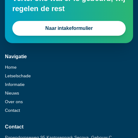
regelen de rest
Naar intakeformulier
Navigatie
Home
Letselschade
Informatie
Nieuws
Over ons
Contact
Contact
Papendorpseweg 95 Kantorenpark Secoya, Gebouw C