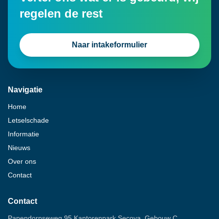
regelen de rest
Naar intakeformulier
Navigatie
Home
Letselschade
Informatie
Nieuws
Over ons
Contact
Contact
Papendorpseweg 95 Kantorenpark Secoya, Gebouw C