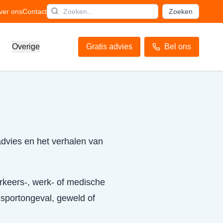
ver ons
Contact
Zoeken
Overige
Gratis advies
Bel ons
advies en het verhalen van
verkeers-, werk- of medische
 sportongeval, geweld of