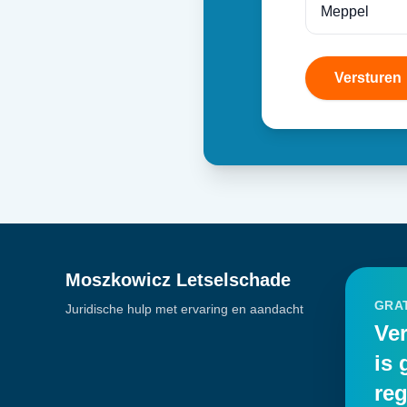
Versturen
Moszkowicz Letselschade
GRAT
Juridische hulp met ervaring en aandacht
Ver
is 
reg