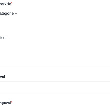
egorie
*
val
ongeval
*