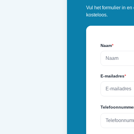
Vul het formulier in e
kosteloos.
Naam
*
E-mailadres
*
Telefoonnumme