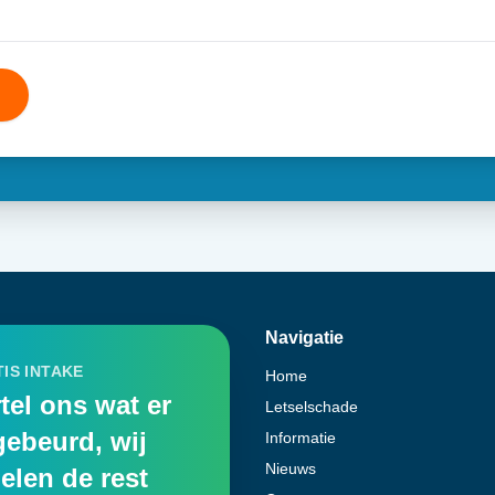
Navigatie
IS INTAKE
Home
tel ons wat er
Letselschade
gebeurd, wij
Informatie
Nieuws
elen de rest