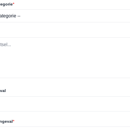
egorie
*
val
ongeval
*