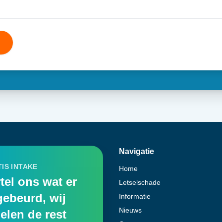
Navigatie
IS INTAKE
Home
tel ons wat er
Letselschade
gebeurd, wij
Informatie
Nieuws
elen de rest