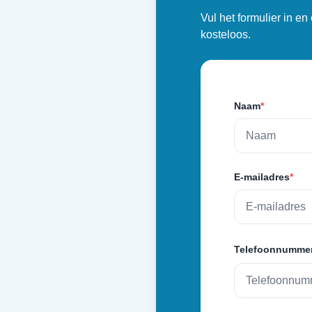
Vul het formulier in e
kosteloos.
Naam
*
E-mailadres
*
Telefoonnumme