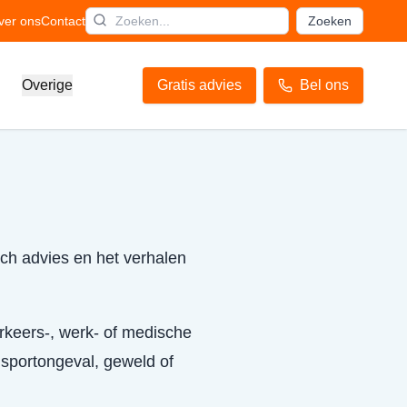
ver ons
Contact
Zoeken
Overige
Gratis advies
Bel ons
sch advies en het verhalen
verkeers-, werk- of medische
 sportongeval, geweld of