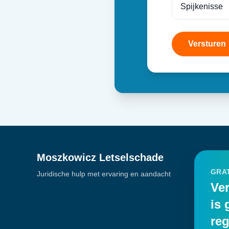
Versturen
Moszkowicz Letselschade
GRAT
Juridische hulp met ervaring en aandacht
Ver
is 
reg