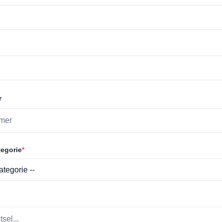
r
egorie
*