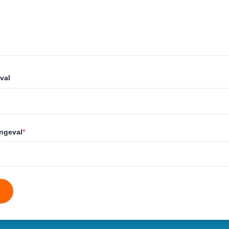
val
ongeval
*