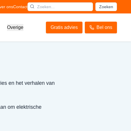
ver ons
Contact
Zoeken
Overige
Gratis advies
Bel ons
vies en het verhalen van
aan om elektrische