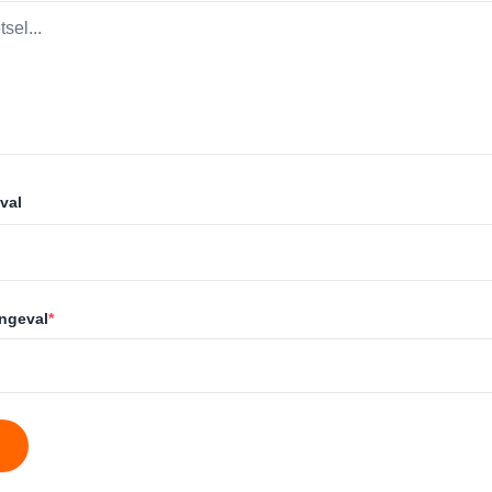
val
ongeval
*