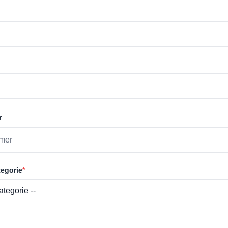
r
egorie
*