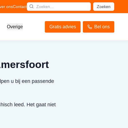
ver ons
Contact
Zoeken
Overige
Gratis advies
Bel ons
Amersfoort
lpen u bij een passende
hisch leed. Het gaat niet