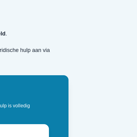
eld
.
uridische hulp aan via
ulp is volledig